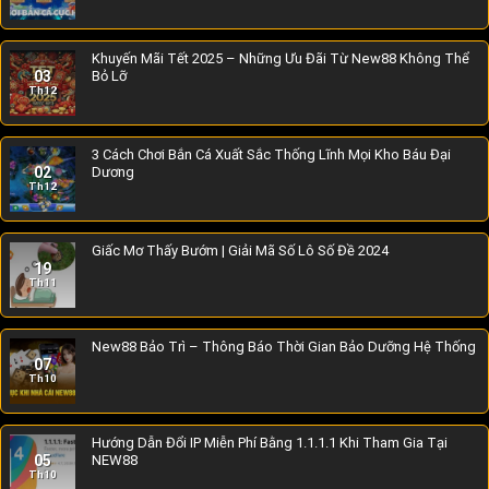
Khuyến Mãi Tết 2025 – Những Ưu Đãi Từ New88 Không Thể
03
Bỏ Lỡ
Th12
3 Cách Chơi Bắn Cá Xuất Sắc Thống Lĩnh Mọi Kho Báu Đại
02
Dương
Th12
Giấc Mơ Thấy Bướm | Giải Mã Số Lô Số Đề 2024
19
Th11
New88 Bảo Trì – Thông Báo Thời Gian Bảo Dưỡng Hệ Thống
07
Th10
Hướng Dẫn Đổi IP Miễn Phí Bằng 1.1.1.1 Khi Tham Gia Tại
05
NEW88
Th10