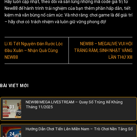
Hãy luôn cập nhật, theo dõi và săn lùng những mã code giá trị từ
New88 để hành trình trải nghiệm của bạn thêm phần hấp dẫn, tiết
kiệm mà vẫn bùng nổ cảm xúc. Và nhớ rằng: chơi game là để giải trí
– hãy chơi có trách nhiệm và luôn giữ vững phong độ!
Lì Xì Tết Nguyên Đán Rước Lộc
NEW88 – MEGALIVE VUI HỘI
Đầu Xuân – Nhận Quà Cùng
TRĂNG RẰM, SINH NHẬT VÀNG
NEW88
LẦN THỨ XIII
BÀI VIẾT MỚI
NEW88 MEGA LIVESTREAM – Quay Số Trúng Xế Khủng
31
Tháng 11/2025
Th10
Hướng Dẫn Chơi Tiến Lên Miền Nam – Trò Chơi Nền Tảng Số
24