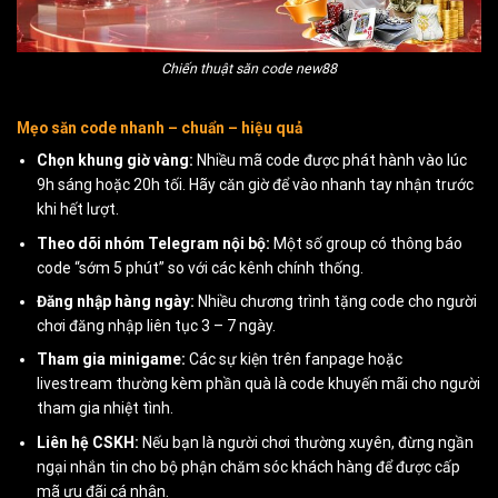
Chiến thuật săn code new88
Mẹo săn code nhanh – chuẩn – hiệu quả
Chọn khung giờ vàng:
Nhiều mã code được phát hành vào lúc
9h sáng hoặc 20h tối. Hãy căn giờ để vào nhanh tay nhận trước
khi hết lượt.
Theo dõi nhóm Telegram nội bộ:
Một số group có thông báo
code “sớm 5 phút” so với các kênh chính thống.
Đăng nhập hàng ngày:
Nhiều chương trình tặng code cho người
chơi đăng nhập liên tục 3 – 7 ngày.
Tham gia minigame:
Các sự kiện trên fanpage hoặc
livestream thường kèm phần quà là code khuyến mãi cho người
tham gia nhiệt tình.
Liên hệ CSKH:
Nếu bạn là người chơi thường xuyên, đừng ngần
ngại nhắn tin cho bộ phận chăm sóc khách hàng để được cấp
mã ưu đãi cá nhân.