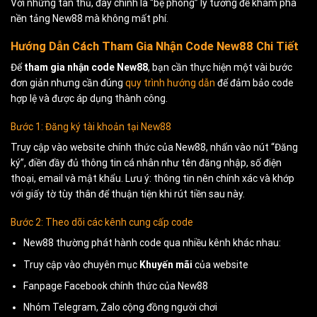
Với những tân thủ, đây chính là “bệ phóng” lý tưởng để khám phá
nền tảng New88 mà không mất phí.
Hướng Dẫn Cách Tham Gia Nhận Code New88 Chi Tiết
Để
tham gia nhận code New88
, bạn cần thực hiện một vài bước
đơn giản nhưng cần đúng
quy trình hướng dẫn
để đảm bảo code
hợp lệ và được áp dụng thành công.
Bước 1: Đăng ký tài khoản tại New88
Truy cập vào website chính thức của New88, nhấn vào nút “Đăng
ký”, điền đầy đủ thông tin cá nhân như tên đăng nhập, số điện
thoại, email và mật khẩu. Lưu ý: thông tin nên chính xác và khớp
với giấy tờ tùy thân để thuận tiện khi rút tiền sau này.
Bước 2: Theo dõi các kênh cung cấp code
New88 thường phát hành code qua nhiều kênh khác nhau:
Truy cập vào chuyên mục
Khuyến mãi
của website
Fanpage Facebook chính thức của New88
Nhóm Telegram, Zalo cộng đồng người chơi