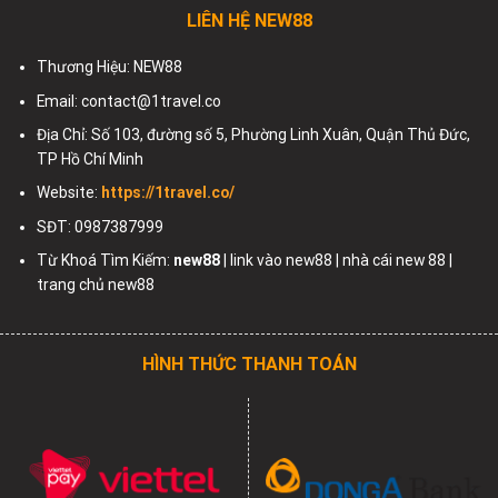
LIÊN HỆ NEW88
Thương Hiệu: NEW88
Email:
contact@1travel.co
Địa Chỉ:
Số 103, đường số 5, Phường Linh Xuân, Quận Thủ Đức,
TP Hồ Chí Minh
Website:
https://1travel.co/
SĐT: 0987387999
Từ Khoá Tìm Kiếm:
new88
| link vào new88 | nhà cái new 88 |
trang chủ new88
HÌNH THỨC THANH TOÁN