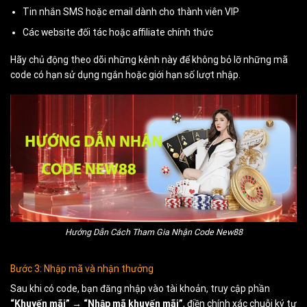
Tin nhắn SMS hoặc email dành cho thành viên VIP
Các website đối tác hoặc affiliate chính thức
Hãy chủ động theo dõi những kênh này để không bỏ lỡ những mã
code có hạn sử dụng ngắn hoặc giới hạn số lượt nhập.
Hướng Dẫn Cách Tham Gia Nhận Code New88
Bước 3: Nhập mã và nhận thưởng
Sau khi có code, bạn đăng nhập vào tài khoản, truy cập phần
“Khuyến mãi” → “Nhập mã khuyến mãi”
, điền chính xác chuỗi ký tự