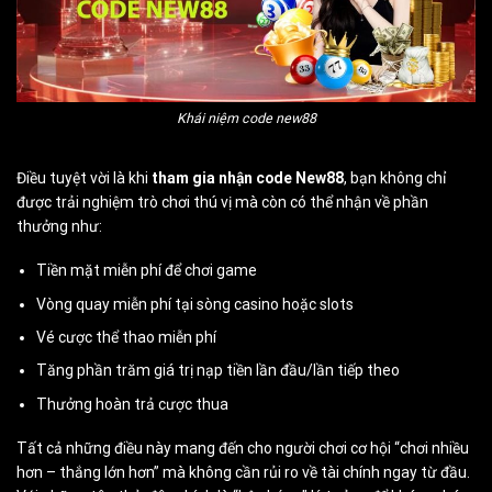
Khái niệm code new88
Điều tuyệt vời là khi
tham gia nhận code New88
, bạn không chỉ
được trải nghiệm trò chơi thú vị mà còn có thể nhận về phần
thưởng như:
Tiền mặt miễn phí để chơi game
Vòng quay miễn phí tại sòng casino hoặc slots
Vé cược thể thao miễn phí
Tăng phần trăm giá trị nạp tiền lần đầu/lần tiếp theo
Thưởng hoàn trả cược thua
Tất cả những điều này mang đến cho người chơi cơ hội “chơi nhiều
hơn – thắng lớn hơn” mà không cần rủi ro về tài chính ngay từ đầu.